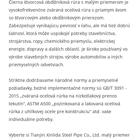
Čierna štvorcová obdĺžniková rúra s malým priemerom je
vysokofrekvenčne zváraná oceľová rúra s priamym švom
so štvorcovým alebo obdĺžnikovým prierezom.
Zabezpečuje vynikajúcu pevnosť v ťahu, ale má tiež dobrú
ťažnosť, ktorá môže uspokojiť potreby stavebníctva,
strojárstva, ropy, chemického priemyslu, elektrickej
energie, dopravy a ďalších oblastí. Je široko používaný vo
výrobe stavebných strojov, výrobe automobilov a iných
priemyselných odvetviach.
Striktne dodržiavame národné normy a priemyselné
požiadavky, bežné implementačné normy sú GB/T 3091 -
2015 „zváraná oceľová rúrka na nízkotlakový prenos
tekutín“, ASTM A500 „pozinkovaná a lakovaná oceľová
rúrka z uhlíkovej ocele pre konštrukciu“ atď. vaše
individuálne potreby.
Vyberte si Tianjin Xinlida Steel Pipe Co., Ltd. malý priemer