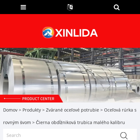
Domov
>
Produkty
>
Zvárané oceľové potrubie
>
Oceľová rúrka s
rovným švom
> Čierna obdĺžniková trubica malého kalibru