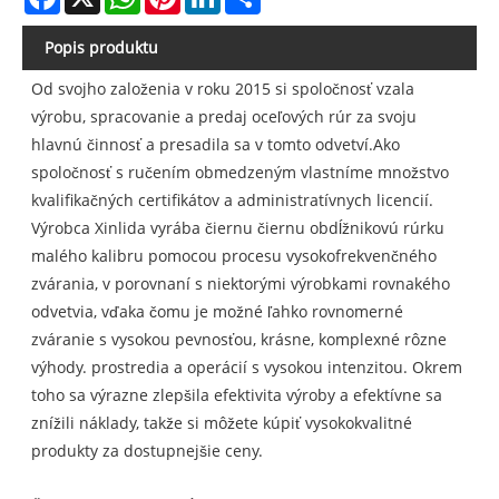
Popis produktu
Od svojho založenia v roku 2015 si spoločnosť vzala
výrobu, spracovanie a predaj oceľových rúr za svoju
hlavnú činnosť a presadila sa v tomto odvetví.Ako
spoločnosť s ručením obmedzeným vlastníme množstvo
kvalifikačných certifikátov a administratívnych licencií.
Výrobca Xinlida vyrába čiernu čiernu obdĺžnikovú rúrku
malého kalibru pomocou procesu vysokofrekvenčného
zvárania, v porovnaní s niektorými výrobkami rovnakého
odvetvia, vďaka čomu je možné ľahko rovnomerné
zváranie s vysokou pevnosťou, krásne, komplexné rôzne
výhody. prostredia a operácií s vysokou intenzitou. Okrem
toho sa výrazne zlepšila efektivita výroby a efektívne sa
znížili náklady, takže si môžete kúpiť vysokokvalitné
produkty za dostupnejšie ceny.