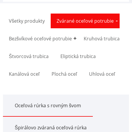
Všetky produkty
Zvárané oceľové potrubie
Bezšvíkové oceľové potrubie
Kruhová trubica
Štvorcová trubica
Eliptická trubica
Kanálová oceľ
Plochá oceľ
Uhlová oceľ
Oceľová rúrka s rovným švom
Špirálovo zváraná oceľová rúrka