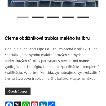
Čierna obdĺžniková trubica malého kalibru
Tianjin Xinlida Steel Pipe Co., Ltd., založená v roku 2015, sa
špecializuje na výrobu malokalibrových čiernych
obdĺžnikových rúrok. V porovnaní s rovesníkmi máme
vynikajúcu technológiu, kompletné špecifikácie a kompletnú
kvalifikáciu. Vyberte si Xin Lida, vychutnajte si vysokokvalitnú
čiernu štvorcovú trubicu malého kalibru, vitajte na nákup!
Odoslať dopyt
Facebook
X
WhatsApp
Pinterest
LinkedIn
Share