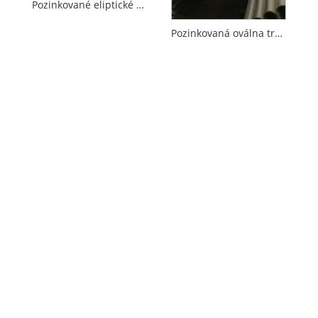
Pozinkované eliptické oceľové potrubie
Pozinkovaná oválna trubica s malým priemerom