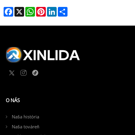
Facebook
X
WhatsApp
Pinterest
LinkedIn
Share
O NÁS
Naša história
Naša továreň