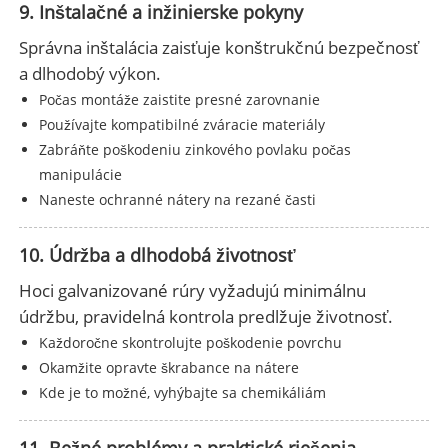
9. Inštalačné a inžinierske pokyny
Správna inštalácia zaisťuje konštrukčnú bezpečnosť
a dlhodobý výkon.
Počas montáže zaistite presné zarovnanie
Používajte kompatibilné zváracie materiály
Zabráňte poškodeniu zinkového povlaku počas
manipulácie
Naneste ochranné nátery na rezané časti
10. Údržba a dlhodobá životnosť
Hoci galvanizované rúry vyžadujú minimálnu
údržbu, pravidelná kontrola predlžuje životnosť.
Každoročne skontrolujte poškodenie povrchu
Okamžite opravte škrabance na nátere
Kde je to možné, vyhýbajte sa chemikáliám
11. Bežné problémy a praktické riešenia