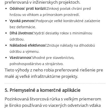
preferovaná v inžinierskych projektoch.
Odolnosť proti korózii:
Zinkový povlak chráni pred
hrdzou vo vlhkom a prímorskom prostredí.
Vysoká pevnosť:
Podporuje veľké konštrukčné zaťaženie
bez deformácie.
Dlhá životnosť:
Vydrží desiatky rokov s minimálnou
údržbou.
Nákladová efektívnosť:
Znižuje náklady na dlhodobú
údržbu a výmenu.
Všestrannosť:
Vhodné pre stavebníctvo,
poľnohospodárstvo a strojárstvo.
Tieto výhody z neho robia preferované riešenie pre
malé aj veľké infraštruktúrne projekty.
5. Priemyselné a komerčné aplikácie
Pozinkovaná štvorcová rúrka s veľkým priemerom
je široko používaná vo viacerých odvetviach vďaka