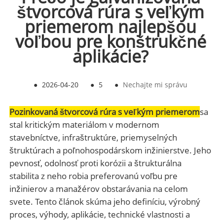
štvorcová rúra s veľkým
priemerom najlepšou
voľbou pre konštrukčné
aplikácie?
●
2026-04-20
●
5
●
Nechajte mi správu
Pozinkovaná štvorcová rúra s veľkým priemerom
sa
stal kritickým materiálom v modernom
stavebníctve, infraštruktúre, priemyselných
štruktúrach a poľnohospodárskom inžinierstve. Jeho
pevnosť, odolnosť proti korózii a štrukturálna
stabilita z neho robia preferovanú voľbu pre
inžinierov a manažérov obstarávania na celom
svete. Tento článok skúma jeho definíciu, výrobný
proces, výhody, aplikácie, technické vlastnosti a