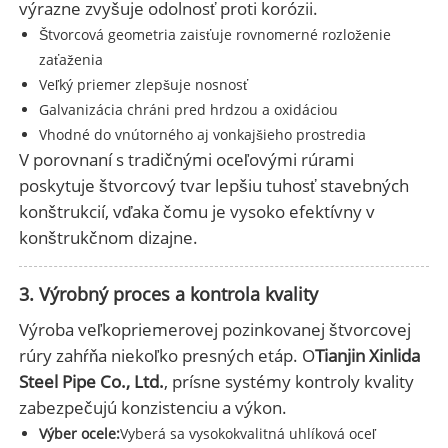
výrazne zvyšuje odolnosť proti korózii.
Štvorcová geometria zaisťuje rovnomerné rozloženie
zaťaženia
Veľký priemer zlepšuje nosnosť
Galvanizácia chráni pred hrdzou a oxidáciou
Vhodné do vnútorného aj vonkajšieho prostredia
V porovnaní s tradičnými oceľovými rúrami
poskytuje štvorcový tvar lepšiu tuhosť stavebných
konštrukcií, vďaka čomu je vysoko efektívny v
konštrukčnom dizajne.
3. Výrobný proces a kontrola kvality
Výroba veľkopriemerovej pozinkovanej štvorcovej
rúry zahŕňa niekoľko presných etáp. O
Tianjin Xinlida
Steel Pipe Co., Ltd.
, prísne systémy kontroly kvality
zabezpečujú konzistenciu a výkon.
Výber ocele:
Vyberá sa vysokokvalitná uhlíková oceľ