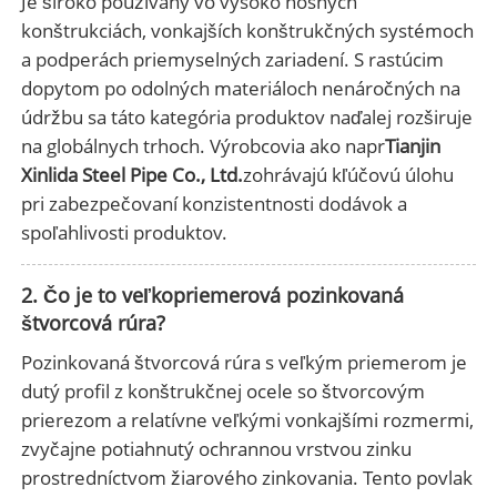
Je široko používaný vo vysoko nosných
konštrukciách, vonkajších konštrukčných systémoch
a podperách priemyselných zariadení. S rastúcim
dopytom po odolných materiáloch nenáročných na
údržbu sa táto kategória produktov naďalej rozširuje
na globálnych trhoch. Výrobcovia ako napr
Tianjin
Xinlida Steel Pipe Co., Ltd.
zohrávajú kľúčovú úlohu
pri zabezpečovaní konzistentnosti dodávok a
spoľahlivosti produktov.
2. Čo je to veľkopriemerová pozinkovaná
štvorcová rúra?
Pozinkovaná štvorcová rúra s veľkým priemerom je
dutý profil z konštrukčnej ocele so štvorcovým
prierezom a relatívne veľkými vonkajšími rozmermi,
zvyčajne potiahnutý ochrannou vrstvou zinku
prostredníctvom žiarového zinkovania. Tento povlak