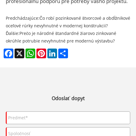
profesionálnu podporu pre potreby vášho projektu.
Predchádzajúce:
Čo robí pozinkované štvorcové a obdĺžnikové
oceľové rúrky nevyhnutné v modernej konštrukcii?
Ďalšie:
Prečo je národné štandardné žiarovo zinkované
okrúhle potrubie nevyhnutné pre modernú výstavbu?
Facebook
X
WhatsApp
Pinterest
LinkedIn
Share
Odoslať dopyt