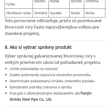
Vysoká
Nízka
Vysoká
Stredná
rúrka
Hliníková rúrka
Stredná
Vysoká
Nízka
Nízka
Toto porovnanie zdôrazňuje, prečo sú pozinkované
štvorcové rúry často najvyváženejšou voľbou pre
stavebné projekty.
8. Ako si vybrať správny produkt
Výber správnej galvanizovanej štvorcovej rúry s
veľkým priemerom závisí od požiadaviek projektu.
Určite požiadavky na nosnosť
Zvážte podmienky expozície životného prostredia
Skontrolujte požadovanú hrúbku zinkového povlaku
Vyhodnoťte potreby zvárania a výroby
Pracujte s dôveryhodnými dodávateľmi ako
Tianjin
Xinlida Steel Pipe Co., Ltd.