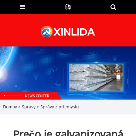
Domov
>
Správy
>
Správy z priemyslu
Prečo je galvanizovaná