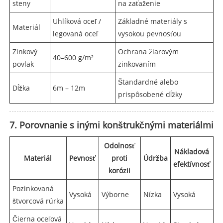
steny
na zaťaženie
Uhlíková oceľ /
Základné materiály s
Materiál
legovaná oceľ
vysokou pevnosťou
Zinkový
Ochrana žiarovým
40–600 g/m²
povlak
zinkovaním
Štandardné alebo
Dĺžka
6m – 12m
prispôsobené dĺžky
7. Porovnanie s inými konštrukčnými materiálmi
Odolnosť
Nákladová
Materiál
Pevnosť
proti
Údržba
efektívnosť
korózii
Pozinkovaná
Vysoká
Výborne
Nízka
Vysoká
štvorcová rúrka
Čierna oceľová